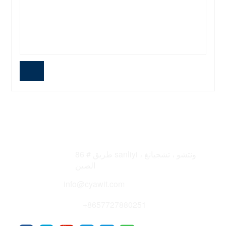
Address
86 # طريق sanliyi ، ونتشو ، تشجيانغ
الصين
Email
info@cyawit.com
Telephone
+8657727880251