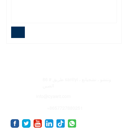
86 # طريق sanliyi ، ونتشو ، تشجيانغ
Address
الصين
Email
info@cyawit.com
Telephone
+8657727880251