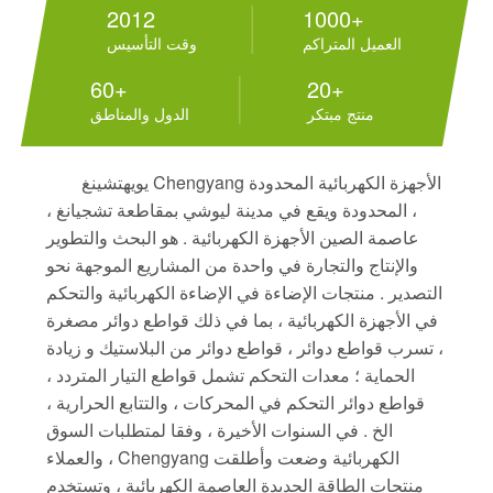
2012
1000+
العميل المتراكم
وقت التأسيس
60+
20+
منتج مبتكر
الدول والمناطق
يويهتشينغ Chengyang الأجهزة الكهربائية المحدودة
، المحدودة ويقع في مدينة ليوشي بمقاطعة تشجيانغ ،
عاصمة الصين الأجهزة الكهربائية . هو البحث والتطوير
والإنتاج والتجارة في واحدة من المشاريع الموجهة نحو
التصدير . منتجات الإضاءة في الإضاءة الكهربائية والتحكم
في الأجهزة الكهربائية ، بما في ذلك قواطع دوائر مصغرة
، تسرب قواطع دوائر ، قواطع دوائر من البلاستيك و زيادة
الحماية ؛ معدات التحكم تشمل قواطع التيار المتردد ،
قواطع دوائر التحكم في المحركات ، والتتابع الحرارية ،
الخ . في السنوات الأخيرة ، وفقا لمتطلبات السوق
والعملاء ، Chengyang الكهربائية وضعت وأطلقت
منتجات الطاقة الجديدة العاصمة الكهربائية ، وتستخدم